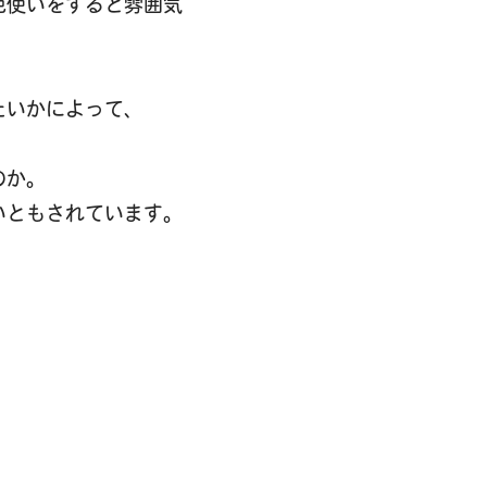
色使いをすると雰囲気
たいかによって、
のか。
いともされています。
。