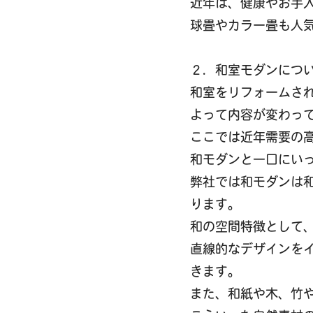
近年は、健康やお手
球畳やカラー畳も人
２．和室モダンにつ
和室をリフォームさ
よって内容が変わっ
ここでは近年需要の
和モダンと一口にい
弊社では和モダンは
ります。
和の空間特徴として
直線的なデザインを
きます。
また、和紙や木、竹